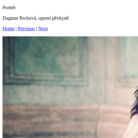
Portrét
Dagmar Pecková, operní pěvkyně
Home
|
Previous
|
Next