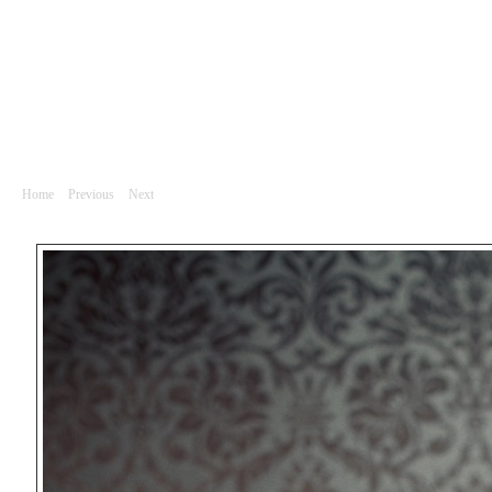
Portrét
Václava Krejčí Housková, operní pěvkyně
Home
|
Previous
|
Next