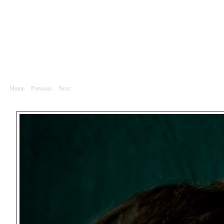
Portrét
Jana Sibera, operní pěvkyně
Home
|
Previous
|
Next