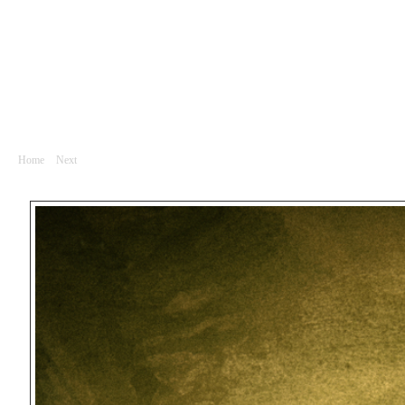
Divadlo
DSC_8980_HLAVNI
Home
|
Next